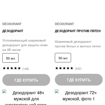
DÉODORANT
DÉODORANT
ДЕЗОДОРАНТ
ДЕЗОДОРАНТ ПРОТИВ ПЯТЕН
Успокаивающий шариковый
Шариковый дезодорант
дезодорант для защиты кожи
против белых и желтых пятен
на 48 часов
50 мл
50 мл
Рейтинг:
Рейтинг:
(342)
(148)
96
98
%
%
of
of
ГДЕ КУПИТЬ
ГДЕ КУПИТЬ
100
100