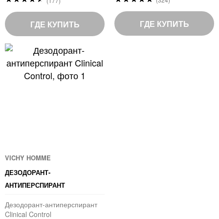
(177)
98
91
%
%
of
of
ГДЕ КУПИТЬ
ГДЕ КУПИТЬ
100
100
VICHY HOMME
ДЕЗОДОРАНТ-
АНТИПЕРСПИРАНТ
Дезодорант-антиперспирант
Clinical Control