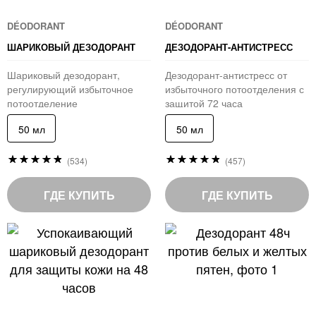
DÉODORANT
DÉODORANT
ШАРИКОВЫЙ ДЕЗОДОРАНТ
ДЕЗОДОРАНТ-АНТИСТРЕСС
Шариковый дезодорант,
Дезодорант-антистресс от
регулирующий избыточное
избыточного потоотделения с
потоотделение
защитой 72 часа
50 мл
50 мл
Рейтинг:
Рейтинг:
(534)
(457)
96
96
%
%
of
of
ГДЕ КУПИТЬ
ГДЕ КУПИТЬ
100
100