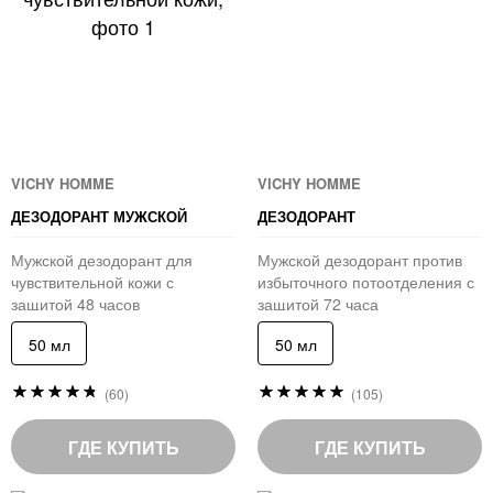
VICHY HOMME
VICHY HOMME
ДЕЗОДОРАНТ МУЖСКОЙ
ДЕЗОДОРАНТ
Мужской дезодорант для
Мужской дезодорант против
чувствительной кожи с
избыточного потоотделения с
защитой 48 часов
защитой 72 часа
50 мл
50 мл
Рейтинг:
Рейтинг:
(60)
(105)
95
98
%
%
of
of
ГДЕ КУПИТЬ
ГДЕ КУПИТЬ
100
100