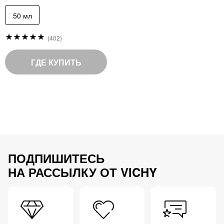
50 мл
Рейтинг:
(402)
99
%
of
ГДЕ КУПИТЬ
100
ПОДПИШИТЕСЬ
НА РАССЫЛКУ ОТ VICHY