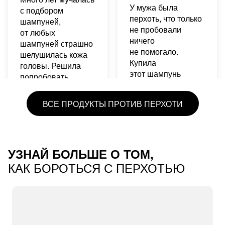
У мужа была
с подбором
перхоть, что только
шампуней,
не пробовали
от любых
ничего
шампуней страшно
не помогало.
шелушилась кожа
Купила
головы. Решила
этот шампунь
попробовать
с 1ого применения
данный шампунь
был виден
и он меня спас.
ВСЕ ПРОДУКТЫ ПРОТИВ ПЕРХОТИ
результат, к 3-ему
Уже больше
разу перхоть
2 лет пользуюсь
совсем пропала.
данным шампунем
Всем рекомендую.
и забыла
УЗНАЙ БОЛЬШЕ О ТОМ,
про все проблемы
КАК БОРОТЬСЯ С ПЕРХОТЬЮ
с кожей головы.
Однозначно
рекомендую
данный шампунь.
Большой бутылки
хватает надолго.