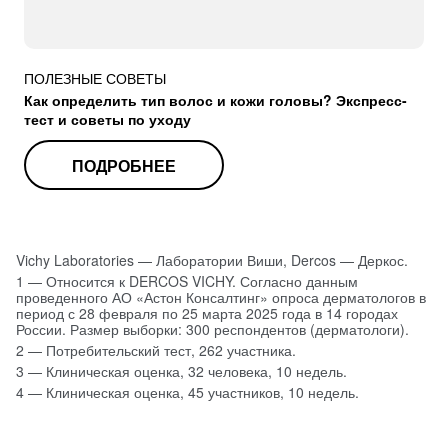
порадовало,сухость
,краснота псориаз
перхоть,шелушение
уходит,
ПОЛЕЗНЫЕ СОВЕТЫ
да здравствует
Как определить тип волос и кожи головы? Экспресс-
красота волос
тест и советы по уходу
здоровая кожа
головы.Бомба!
ПОДРОБНЕЕ
Екатерина Б.
Vichy Laboratories — Лаборатории Виши, Dercos — Деркос.
1 — Относится к DERCOS VICHY. Согласно данным
проведенного АО «Астон Консалтинг» опроса дерматологов в
период с 28 февраля по 25 марта 2025 года в 14 городах
России. Размер выборки: 300 респондентов (дерматологи).
2 — Потребительский тест, 262 участника.
3 — Клиническая оценка, 32 человека, 10 недель.
4 — Клиническая оценка, 45 участников, 10 недель.