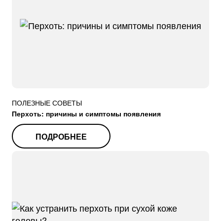
Екатерина Б.
Анна Ш.
Шампунь-
Шампунь
пилинг
против перх
против
для
перхоти
чувствитель
кожи головы
Хорошо промывает
ПОЛЕЗНЫЕ СОВЕТЫ
Идеален
Перхоть: причины и симптомы появления
Есть проблема зуда
для чувствительной
и перхоти, скорее
кожи
ПОДРОБНЕЕ
всего из-за того
Шампунь
что ранее
мне подошёл,
использовала
перхоти стало
мягкие шампуни,
намного меньше
недостаточно
уже после 2-го
промывала,
применения!
был налёт.
Но главное,
Этот шампунь
успокаивающий