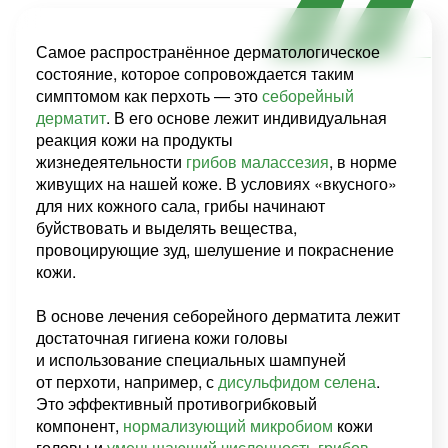
Самое распространённое дерматологическое
состояние, которое сопровождается таким
симптомом как перхоть — это
себорейный
дерматит
. В его основе лежит индивидуальная
реакция кожи на продукты
жизнедеятельности
грибов малассезия
, в норме
живущих на нашей коже. В условиях «вкусного»
для них кожного сала, грибы начинают
буйствовать и выделять вещества,
провоцирующие зуд, шелушение и покраснение
кожи.
В основе лечения себорейного дерматита лежит
достаточная гигиена кожи головы
и использование специальных шампуней
от перхоти, например, с
дисульфидом селена
.
Это эффективный противогрибковый
компонент,
нормализующий микробиом
кожи
головы и
уменьшающий численность грибов