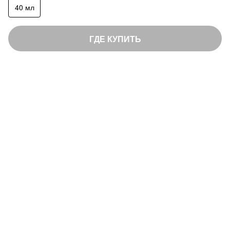
40 мл
н
г
:
ГДЕ КУПИТЬ
НЕВИДИМАЯ