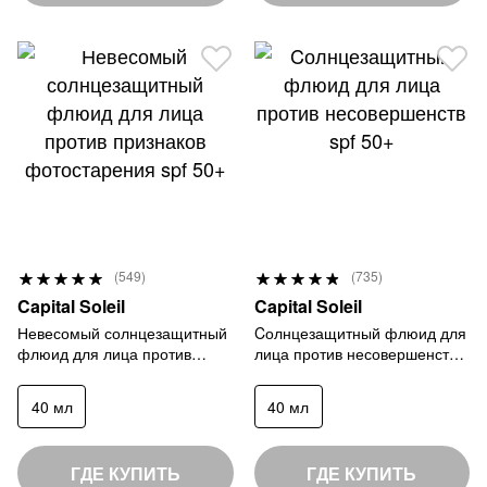
Р
Р
(549)
(735)
9
9
е
е
Capital Soleil
Capital Soleil
9
7
й
й
Невесомый солнцезащитный
Cолнцезащитный флюид для
%
%
флюид для лица против
лица против несовершенств
т
т
признаков фотостарения spf
spf 50+
и
и
50+
40 мл
40 мл
н
н
г
г
:
:
ГДЕ КУПИТЬ
ГДЕ КУПИТЬ