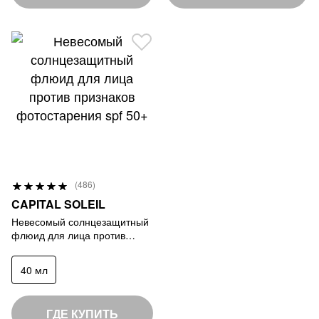
Р
(486)
9
е
CAPITAL SOLEIL
9
й
Невесомый солнцезащитный
%
флюид для лица против
т
признаков фотостарения spf
и
50+
40 мл
н
г
:
ГДЕ КУПИТЬ