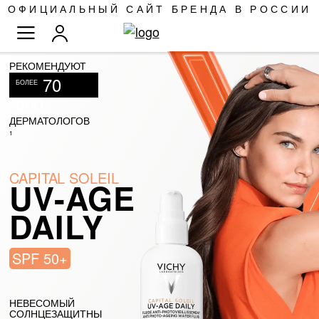
SKIP
ОФИЦИАЛЬНЫЙ САЙТ БРЕНДА В РОССИИ
TO
TOGGLE NAV
CONTENT
РЕКОМЕНДУЮТ
70
БОЛЕЕ
000
ДЕРМАТОЛОГОВ
1
CAPITAL SOLEIL
UV-AGE
DAILY
SPF 50+
НЕВЕСОМЫЙ
СОЛНЦЕЗАЩИТНЫ