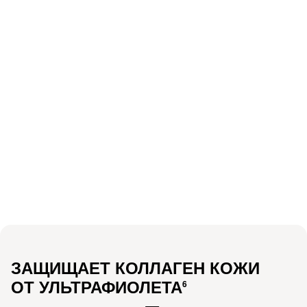
ЗАЩИТА
БЕЗ
ОЩУЩЕНИЯ ЖИРНОСТИ
ОЩУЩЕНИЯ ЛИПКОСТИ
БЕЛЫХ СЛЕДОВ
27
86
–
%
%
ВЫРАЖЕННОСТЬ
СОГЛАСИЛИСЬ,
3
ПИГМЕНТНЫХ ПЯТЕН
КОЖА ОЩУТИМО
4
БОЛЕЕ УПРУГАЯ
ЗАЩИЩАЕТ КОЛЛАГЕН КОЖИ
ОТ УЛЬТРАФИОЛЕТА
6