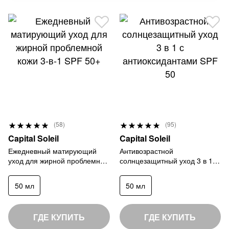
Р
Р
(58)
(95)
9
9
е
е
Capital Soleil
Capital Soleil
7
8
й
й
Ежедневный матирующий
Антивозрастной
%
%
уход для жирной проблемной
солнцезащитный уход 3 в 1 с
т
т
кожи 3-в-1 SPF 50+
антиоксидантами SPF 50
и
и
50 мл
50 мл
н
н
г
г
:
:
ГДЕ КУПИТЬ
ГДЕ КУПИТЬ