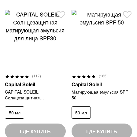
Р
Р
(117)
(165)
9
9
е
е
Capital Soleil
Capital Soleil
8
7
й
й
CAPITAL SOLEIL
Матирующая эмульсия SPF
%
%
Солнцезащитная
50
т
т
матирующая эмульсия для
и
и
лица SPF30
50 мл
50 мл
н
н
г
г
:
:
ГДЕ КУПИТЬ
ГДЕ КУПИТЬ