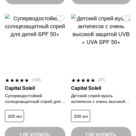
Р
Р
(122)
(27)
9
9
е
е
Capital Soleil
Capital Soleil
8
7
й
й
Суперводостойкий
Детский спрей-вуаль
%
%
солнцезащитный спрей для
антипесок с очень высокой
т
т
детей SPF 50+
защитой UVB + UVA SPF 50+
и
и
200 мл
200 мл
н
н
г
г
:
:
ГДЕ КУПИТЬ
ГДЕ КУПИТЬ