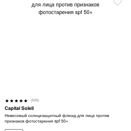
Р
(549)
9
е
Capital Soleil
9
й
Невесомый солнцезащитный флюид для лица против
%
признаков фотостарения spf 50+
т
и