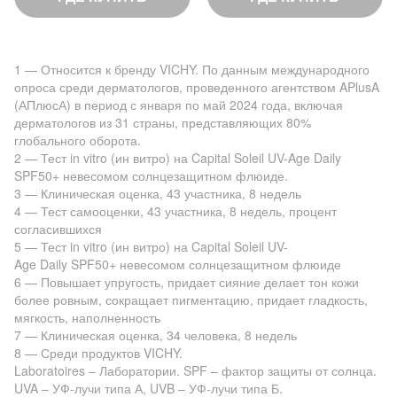
1 — Относится к бренду VICHY. По данным международного
опроса среди дерматологов, проведенного агентством APlusA
(АПлюсА) в период с января по май 2024 года, включая
дерматологов из 31 страны, представляющих 80%
глобального оборота.
2 — Тест in vitro (ин витро) на Capital Soleil UV-Age Daily
SPF50+ невесомом солнцезащитном флюиде.
3 — Клиническая оценка, 43 участника, 8 недель
4 — Тест самооценки, 43 участника, 8 недель, процент
согласившихся
5 — Тест in vitro (ин витро) на Capital Soleil UV-
Age Daily SPF50+ невесомом солнцезащитном флюиде
6 — Повышает упругость, придает сияние делает тон кожи
более ровным, сокращает пигментацию, придает гладкость,
мягкость, наполненность
7 — Клиническая оценка, 34 человека, 8 недель
8 — Среди продуктов VICHY.
Laboratoires – Лаборатории. SPF – фактор защиты от солнца.
UVA – УФ-лучи типа А, UVB – УФ-лучи типа Б.