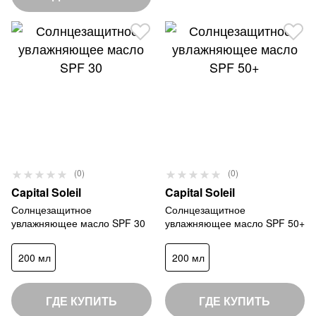
Р
Р
(0)
(0)
0
0
е
е
Capital Soleil
Capital Soleil
%
%
й
й
Солнцезащитное
Солнцезащитное
увлажняющее масло SPF 30
увлажняющее масло SPF 50+
т
т
и
и
200 мл
200 мл
н
н
г
г
:
:
ГДЕ КУПИТЬ
ГДЕ КУПИТЬ