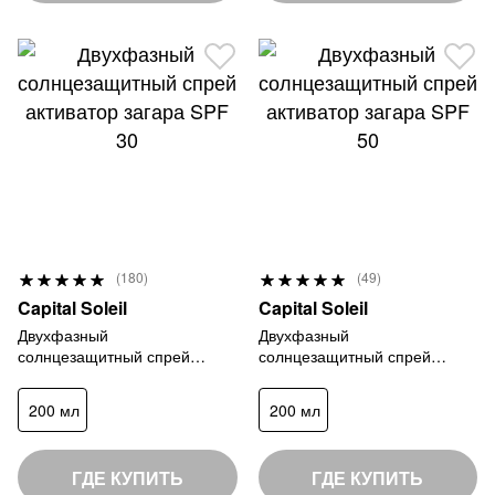
Р
Р
(180)
(49)
9
1
е
е
Capital Soleil
Capital Soleil
7
0
й
й
Двухфазный
Двухфазный
%
0
солнцезащитный спрей
солнцезащитный спрей
т
т
активатор загара SPF 30
активатор загара SPF 50
%
и
и
200 мл
200 мл
н
н
г
г
:
:
ГДЕ КУПИТЬ
ГДЕ КУПИТЬ