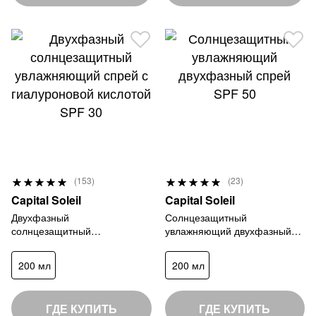
Р
Р
(153)
(23)
9
1
е
е
Capital Soleil
Capital Soleil
7
0
й
й
Двухфазный
Солнцезащитный
%
0
солнцезащитный
увлажняющий двухфазный
т
т
увлажняющий спрей с
спрей SPF 50
%
и
и
гиалуроновой кислотой SPF
200 мл
200 мл
н
н
30
г
г
:
:
ГДЕ КУПИТЬ
ГДЕ КУПИТЬ