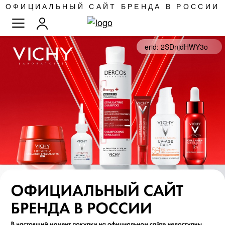
SKIP
ОФИЦИАЛЬНЫЙ САЙТ БРЕНДА В РОССИИ
TO
TOGGLE NAV
CONTENT
erid: 2SDnjdHWY3o