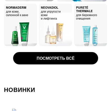
NORMADERM
NEOVADIOL
PURETÉ
THERMALE
для кожи,
для упругости
склонной к акне
кожи
для бережного
и лифтинга
очищения
ПОСМОТРЕТЬ ВСЁ
ПРОТИВ
ПРОТИВ ПЕРХОТИ
ВЫПАДЕНИЯ
НОВИНКИ
ВОЛОС