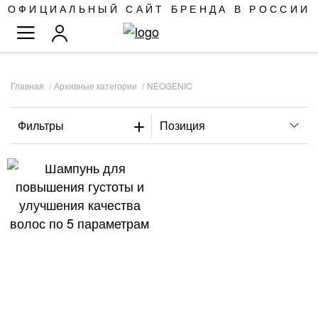
SKIP
ОФИЦИАЛЬНЫЙ САЙТ БРЕНДА В РОССИИ
TO
TOGGLE NAV
CONTENT
Главная
Архивные категории
NEOGENIC
Фильтры