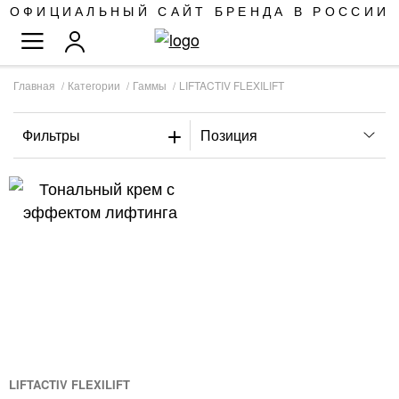
SKIP
ОФИЦИАЛЬНЫЙ САЙТ БРЕНДА В РОССИИ
TO
TOGGLE NAV
CONTENT
Главная
Категории
Гаммы
LIFTACTIV FLEXILIFT
Фильтры
LIFTACTIV FLEXILIFT