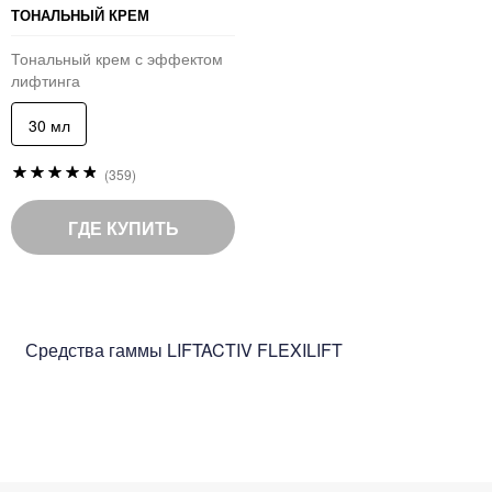
ТОНАЛЬНЫЙ КРЕМ
Тональный крем с эффектом
лифтинга
30 мл
Рейтинг:
(359)
96
%
of
ГДЕ КУПИТЬ
100
Средства гаммы LIFTACTIV FLEXILIFT