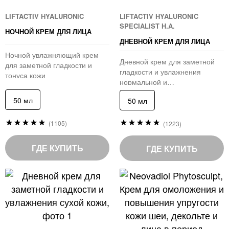
LIFTACTIV HYALURONIC
LIFTACTIV HYALURONIC
SPECIALIST H.A.
НОЧНОЙ КРЕМ ДЛЯ ЛИЦА
ДНЕВНОЙ КРЕМ ДЛЯ ЛИЦА
Ночной увлажняющий крем
Дневной крем для заметной
для заметной гладкости и
гладкости и увлажнения
тонуса кожи
нормальной и
комбинированной кожи
50 мл
50 мл
Рейтинг:
Рейтинг:
(1105)
(1223)
97
97
%
%
of
of
ГДЕ КУПИТЬ
ГДЕ КУПИТЬ
100
100