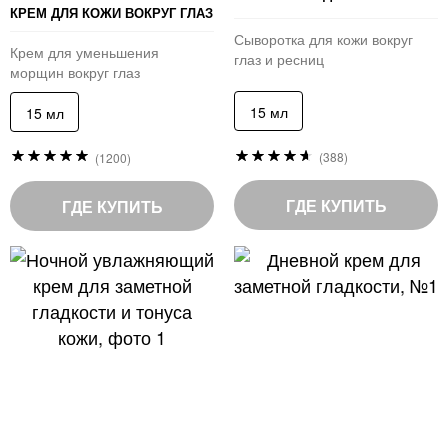
КРЕМ ДЛЯ КОЖИ ВОКРУГ ГЛАЗ
Сыворотка для кожи вокруг
Крем для уменьшения
глаз и ресниц
морщин вокруг глаз
15 мл
15 мл
Рейтинг:
Рейтинг:
(388)
(1200)
93
97
%
%
of
of
ГДЕ КУПИТЬ
ГДЕ КУПИТЬ
100
100