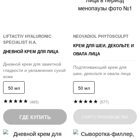
LIFTACTIV HYALURONIC
NEOVADIOL PHYTOSCULPT
SPECIALIST H.A.
КРЕМ ДЛЯ ШЕИ, ДЕКОЛЬТЕ И
ДНЕВНОЙ КРЕМ ДЛЯ ЛИЦА
ОВАЛА ЛИЦА
Дневной крем для заметной
Подтягивающий крем для
гладкости и увлажнения сухой
шеи, декольте и овала лица
кожи
50 мл
50 мл
Рейтинг:
Рейтинг:
(465)
(577)
97
97
%
%
of
of
ГДЕ КУПИТЬ
СНЯТ С ПРОИЗВОДСТВА
100
100