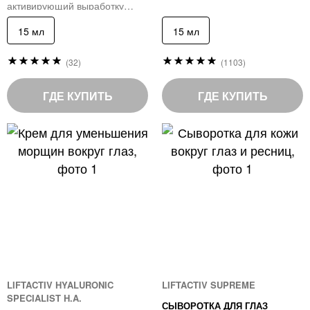
активирующий выработку
коллагена в коже
15 мл
15 мл
Рейтинг:
Рейтинг:
(32)
(1103)
99
98
%
%
of
of
ГДЕ КУПИТЬ
ГДЕ КУПИТЬ
100
100
LIFTACTIV HYALURONIC
LIFTACTIV SUPREME
SPECIALIST H.A.
СЫВОРОТКА ДЛЯ ГЛАЗ