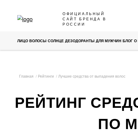
SKIP
ОФИЦИАЛЬНЫЙ
САЙТ БРЕНДА В
TO
РОССИИ
CONTENT
ЛИЦО
ВОЛОСЫ
СОЛНЦЕ
ДЕЗОДОРАНТЫ
ДЛЯ МУЖЧИН
БЛОГ
О
Главная
Рейтинги
Лучшие средства от выпадения волос
РЕЙТИНГ СРЕД
ПО 