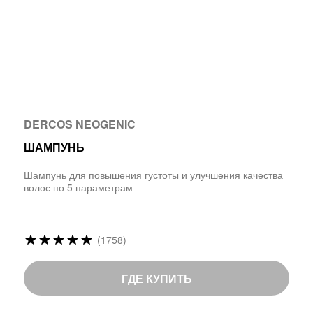
DERCOS NEOGENIC
ШАМПУНЬ
Шампунь для повышения густоты и улучшения качества
волос по 5 параметрам
Рейтинг:
(1758)
97
%
of
ГДЕ КУПИТЬ
100