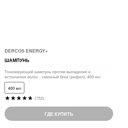
DERCOS ENERGY+
ШАМПУНЬ
Тонизирующий шампунь против выпадения и
истончения волос - сменный блок (рефил), 400 мл
400 мл
Рейтинг:
(752)
95
%
of
ГДЕ КУПИТЬ
100