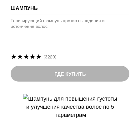
ШАМПУНЬ
Тонизирующий шампунь против выпадения и
истончения волос
Рейтинг:
(3220)
96
%
of
ГДЕ КУПИТЬ
100