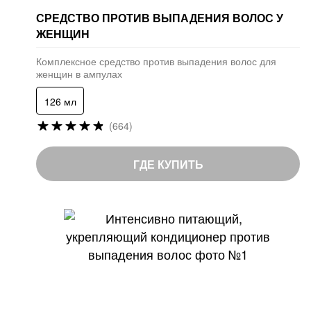
СРЕДСТВО ПРОТИВ ВЫПАДЕНИЯ ВОЛОС У
ЖЕНЩИН
Комплексное средство против выпадения волос для
женщин в ампулах
126 мл
Рейтинг:
(664)
96
%
of
ГДЕ КУПИТЬ
100