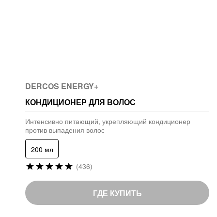
DERCOS ENERGY+
КОНДИЦИОНЕР ДЛЯ ВОЛОС
Интенсивно питающий, укрепляющий кондиционер
против выпадения волос
200 мл
Рейтинг:
(436)
98
%
of
ГДЕ КУПИТЬ
100