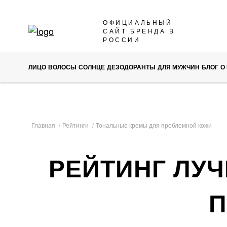
SKIP
ОФИЦИАЛЬНЫЙ
САЙТ БРЕНДА В
TO
РОССИИ
CONTENT
ЛИЦО
ВОЛОСЫ
СОЛНЦЕ
ДЕЗОДОРАНТЫ
ДЛЯ МУЖЧИН
БЛОГ
О
Главная
Рейтинги
Тональные кремы для проблемной кожи
РЕЙТИНГ ЛУ
П