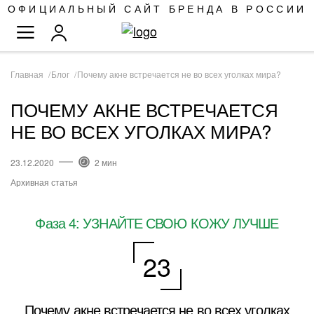
SKIP
ОФИЦИАЛЬНЫЙ САЙТ БРЕНДА В РОССИИ
TO
TOGGLE NAV
CONTENT
Главная
Блог
Почему акне встречается не во всех уголках мира?
ПОЧЕМУ АКНЕ ВСТРЕЧАЕТСЯ
НЕ ВО ВСЕХ УГОЛКАХ МИРА?
23.12.2020
2 мин
Архивная статья
Фаза 4: УЗНАЙТЕ СВОЮ КОЖУ ЛУЧШЕ
23
Почему акне встречается не во всех уголках