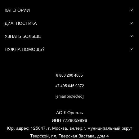
КАТЕГОРИИ
Благодарим за обращение!
ДИАГНОСТИКА
Была ли полезна
да (
5
)
нет (
8
)
УЗНАТЬ БОЛЬШЕ
информация?
НУЖНА ПОМОЩЬ?
Татьяна В.
2022-09-01
Добрый день. Можно ли использовать
8 800 200 4005
дезодорант-крем «7 дней» подростку (16 лет)
+7 495 646 9372
[email protected]
Ответ от представителя бренда
АО Л’Ореаль
Vichy
ИНН 7726059896
Здравствуйте, Татьяна!
Юр. адрес: 125047, г. Москва, вн.тер.г. муниципальный округ
Тверской, пл. Тверская Застава, дом 4
Наши продукты рекомендованы к