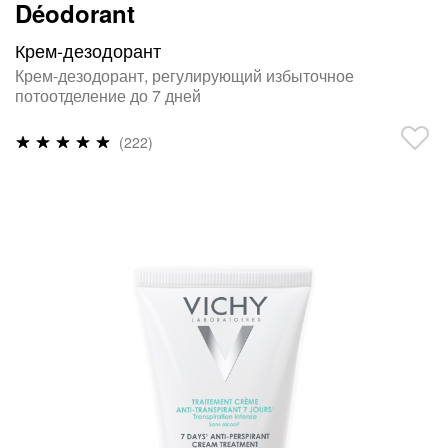
Déodorant
Крем-дезодорант
Крем-дезодорант, регулирующий избыточное
потоотделение до 7 дней
Рейтинг:
(222)
97
%
of
100
ПРОПУСТИТЬ
И
ПЕРЕЙТИ
К
ГАЛЕРЕЯМ
ИЗОБРАЖЕНИЙ