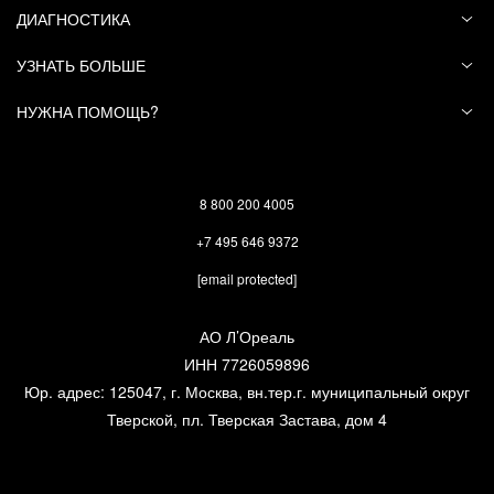
Хорошего дня!
ДИАГНОСТИКА
УЗНАТЬ БОЛЬШЕ
Была ли полезна
да (
0
)
нет (
2
)
НУЖНА ПОМОЩЬ?
информация?
8 800 200 4005
+7 495 646 9372
[email protected]
АО Л’Ореаль
ИНН 7726059896
Юр. адрес: 125047, г. Москва, вн.тер.г. муниципальный округ
Тверской, пл. Тверская Застава, дом 4