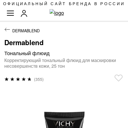
SKIP
ОФИЦИАЛЬНЫЙ САЙТ БРЕНДА В РОССИИ
TO
TOGGLE NAV
CONTENT
DERMABLEND
Dermablend
Тональный флюид
Корректирующий тональный флюид для маскировки
несовершенств кожи, 25 тон
Рейтинг:
(355)
94
%
of
100
ПРОПУСТИТЬ
И
ПЕРЕЙТИ
К
ГАЛЕРЕЯМ
ИЗОБРАЖЕНИЙ