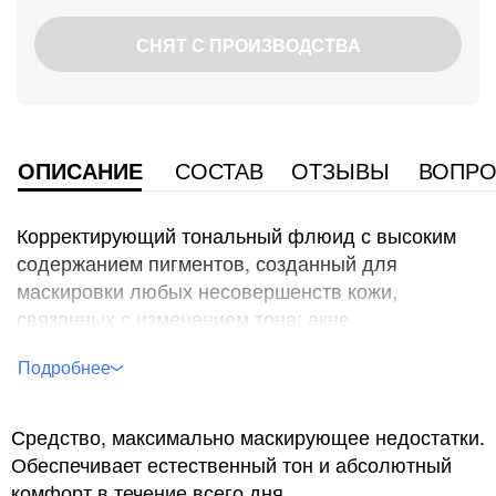
СНЯТ С ПРОИЗВОДСТВА
ОПИСАНИЕ
СОСТАВ
ОТЗЫВЫ
ВОПРО
Корректирующий тональный флюид с высоким
содержанием пигментов, созданный для
маскировки любых несовершенств кожи,
связанных с изменением тона: акне,
гиперпигментация, витилиго, темные круги под
глазами, розацеа. Легкая текстура флюида
создает комфортное, «дышащее» покрытие без
эффекта маски, которое подстраивается под тон
Средство, максимально маскирующее недостатки.
кожи и выглядит натурально, обладает
Обеспечивает естественный тон и абсолютный
стойкостью до 16 часов.
комфорт в течение всего дня.