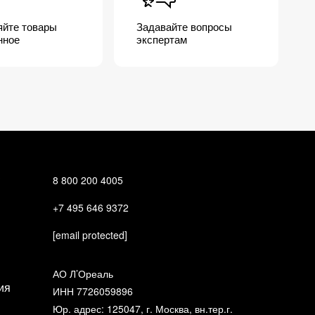
яйте товары
Задавайте вопросы
нное
экспертам
?
8 800 200 4005
+7 495 646 9372
[email protected]
АО Л’Ореаль
ия
ИНН 7726059896
Юр. адрес: 125047, г. Москва, вн.тер.г.