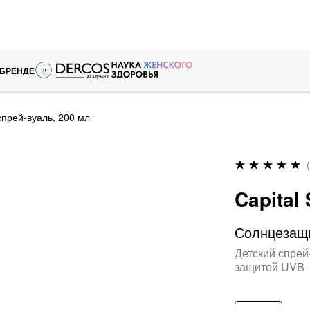
 БРЕНДЕ
прей-вуаль, 200 мл
Рейтинг:
97
%
of
Capital 
100
Солнцезащи
Детский спрей
защитой UVB 