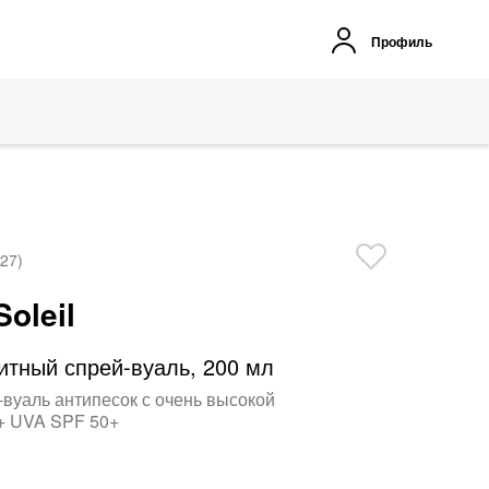
Профиль
(27)
Soleil
тный спрей-вуаль, 200 мл
-вуаль антипесок с очень высокой
+ UVA SPF 50+