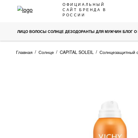
SKIP
ОФИЦИАЛЬНЫЙ
САЙТ БРЕНДА В
TO
РОССИИ
CONTENT
ЛИЦО
ВОЛОСЫ
СОЛНЦЕ
ДЕЗОДОРАНТЫ
ДЛЯ МУЖЧИН
БЛОГ
О
Главная
Солнце
CAPITAL SOLEIL
Солнцезащитный с
ПРОПУСТИТЬ
И
ПЕРЕЙТИ
К
ГАЛЕРЕЯМ
ИЗОБРАЖЕНИЙ