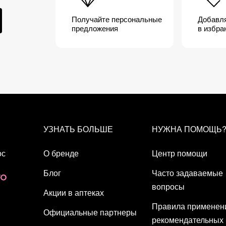
Получайте персональные
Добавл
предложения
в избра
chy
ьзовать и взрослым. Хорошего дня!
УЗНАТЬ БОЛЬШЕ
НУЖНА ПОМОЩЬ
2023-06-19
ос
О бренде
Центр помощи
Блог
Часто задаваемые
вопросы
Акции в аптеках
Правила применен
Официальные партнеры
рекомендательных