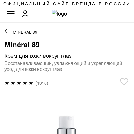
SKIP
ОФИЦИАЛЬНЫЙ САЙТ БРЕНДА В РОССИИ
TO
TOGGLE NAV
CONTENT
MINERAL 89
Minéral 89
Крем для кожи вокруг глаз
Восстанавливающий, увлажняющий и укрепляющий
уход для кожи вокруг глаз
Рейтинг:
(1318)
98
%
of
100
ПРОПУСТИТЬ
И
ПЕРЕЙТИ
К
ГАЛЕРЕЯМ
ИЗОБРАЖЕНИЙ