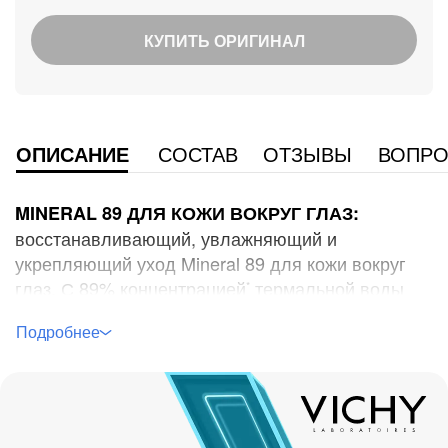
КУПИТЬ ОРИГИНАЛ
ОПИСАНИЕ
СОСТАВ
ОТЗЫВЫ
ВОПРО
MINERAL 89 ДЛЯ КОЖИ ВОКРУГ ГЛАЗ:
восстанавливающий, увлажняющий и
укрепляющий уход Mineral 89 для кожи вокруг
глаз. С 89% концентрацией
термальной воды
*
VICHY вулканического происхождения.
мгновенно
МГНОВЕННОЕ ДЕЙСТВИЕ:
увлажняет, укрепляет тонкую кожу вокруг глаз,
заметно разглаживает линии обезвоженности и
уменьшает темные круги под глазами.