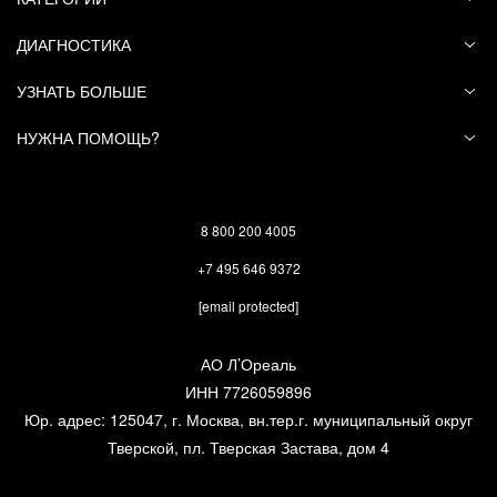
Средство возможно использовать при
куперозе только с разрешения врача
ДИАГНОСТИКА
дерматолога, которому Вы доверяете.
УЗНАТЬ БОЛЬШЕ
Хорошего дня!
НУЖНА ПОМОЩЬ?
Была ли полезна
да (
1
)
нет (
0
)
информация?
8 800 200 4005
+7 495 646 9372
Татьяна Н.
2021-09-09
[email protected]
В этой маске 6 или 12 мл(6 мл*2)???
АО Л’Ореаль
ИНН 7726059896
Юр. адрес: 125047, г. Москва, вн.тер.г. муниципальный округ
Ответ от представителя бренда
Тверской, пл. Тверская Застава, дом 4
Vichy