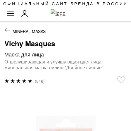
SKIP
ОФИЦИАЛЬНЫЙ САЙТ БРЕНДА В РОССИИ
TO
TOGGLE NAV
CONTENT
MINERAL MASKS
Vichy Masques
Маска для лица
Отшелушивающая и улучшающая цвет лица
минеральная маска-пилинг 'Двойное сияние'
Рейтинг:
(846)
97
%
of
100
ПРОПУСТИТЬ
И
ПЕРЕЙТИ
К
ГАЛЕРЕЯМ
ИЗОБРАЖЕНИЙ