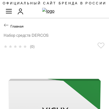
SKIP
ОФИЦИАЛЬНЫЙ САЙТ БРЕНДА В РОССИИ
TO
TOGGLE NAV
CONTENT
Главная
Набор средств DERCOS
Рейтинг:
(0)
0
%
of
100
ПРОПУСТИТЬ
И
ПЕРЕЙТИ
К
ГАЛЕРЕЯМ
ИЗОБРАЖЕНИЙ