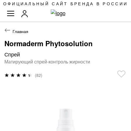
SKIP
ОФИЦИАЛЬНЫЙ САЙТ БРЕНДА В РОССИИ
TO
TOGGLE NAV
CONTENT
Главная
Normaderm Phytosolution
Спрей
Матирующий спрей-контроль жирности
Рейтинг:
(82)
88
%
of
100
ПРОПУСТИТЬ
И
ПЕРЕЙТИ
К
ГАЛЕРЕЯМ
ИЗОБРАЖЕНИЙ