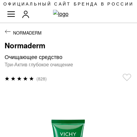
SKIP
ОФИЦИАЛЬНЫЙ САЙТ БРЕНДА В РОССИИ
TO
TOGGLE NAV
CONTENT
NORMADERM
Normaderm
Очищающее средство
Три-Актив глубокое очищение
Рейтинг:
(828)
98
%
of
100
ПРОПУСТИТЬ
И
ПЕРЕЙТИ
К
ГАЛЕРЕЯМ
ИЗОБРАЖЕНИЙ