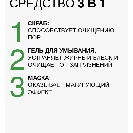
СРЕДСТВО
3 В 1
очищает от загрязнений.
1
3.
: оказывает матирующий эффект.
Маска
Подходит для чувствительной кожи.
СКРАБ:
СПОСОБСТВУЕТ ОЧИЩЕНИЮ
ПОР
АКТИВНЫЕ ИНГРЕДИЕНТЫ:
2
ГЕЛЬ ДЛЯ УМЫВАНИЯ:
Гликолевая кислота
УСТРАНЯЕТ ЖИРНЫЙ БЛЕСК И
Каолин
ОЧИЩАЕТ ОТ ЗАГРЯЗНЕНИЙ
3
Вулканическая вода VICHY
МАСКА:
ОКАЗЫВАЕТ МАТИРУЮЩИЙ
ЭФФЕКТ