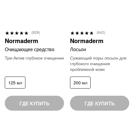
Р
Р
(828)
(642)
9
9
е
е
Normaderm
Normaderm
8
6
й
й
Очищающее средство
Лосьон
%
%
т
т
Три-Актив глубокое очищение
Сужающий поры лосьон для
и
и
глубокого очищения
проблемной кожи
н
н
г
г
125 мл
200 мл
:
:
ГДЕ КУПИТЬ
ГДЕ КУПИТЬ