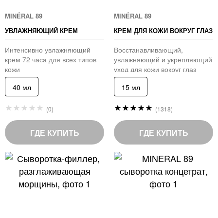
MINÉRAL 89
MINÉRAL 89
УВЛАЖНЯЮЩИЙ КРЕМ
КРЕМ ДЛЯ КОЖИ ВОКРУГ ГЛАЗ
Интенсивно увлажняющий
Восстанавливающий,
крем 72 часа для всех типов
увлажняющий и укрепляющий
кожи
уход для кожи вокруг глаз
40 мл
15 мл
Рейтинг:
Рейтинг:
(0)
(1318)
0
98
%
%
of
of
ГДЕ КУПИТЬ
ГДЕ КУПИТЬ
100
100