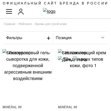
SKIP
ОФИЦИАЛЬНЫЙ САЙТ БРЕНДА В РОССИИ
TO
TOGGLE NAV
CONTENT
Главная
Рейтинги
Кремы для сухой кожи
Фильтры
MINÉRAL 89
MINÉRAL 89