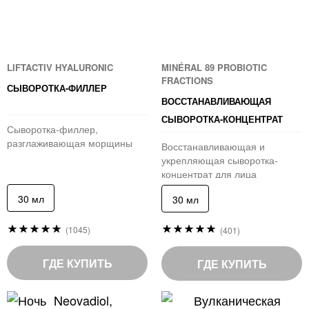
LIFTACTIV HYALURONIC
MINÉRAL 89 PROBIOTIC
FRACTIONS
СЫВОРОТКА-ФИЛЛЕР
ВОССТАНАВЛИВАЮЩАЯ
СЫВОРОТКА-КОНЦЕНТРАТ
Сыворотка-филлер,
разглаживающая морщины
Восстанавливающая и
укрепляющая сыворотка-
концентрат для лица
30 мл
30 мл
Рейтинг:
Рейтинг:
(1045)
(401)
99
99
%
%
of
of
ГДЕ КУПИТЬ
ГДЕ КУПИТЬ
100
100