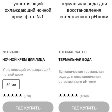
NEOVADIOL
THERMAL WATER
НОЧНОЙ КРЕМ ДЛЯ ЛИЦА
ТЕРМАЛЬНАЯ ВОДА
Уплотняющий охлаждающий
Вулканическая термальная
ночной крем
вода для восстановления
естественного pH кожи
50 мл
Рейтинг:
Рейтинг:
(278)
(1360)
100
98
%
%
of
of
ГДЕ КУПИТЬ
ГДЕ КУПИТЬ