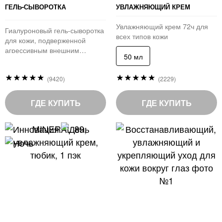
ГЕЛЬ-СЫВОРОТКА
УВЛАЖНЯЮЩИЙ КРЕМ
Увлажняющий крем 72ч для
Гиалуроновый гель-сыворотка
всех типов кожи
для кожи, подверженной
агрессивным внешним
50 мл
воздействиям
Рейтинг:
Рейтинг:
(9420)
(2229)
98
98
%
%
of
of
ГДЕ КУПИТЬ
ГДЕ КУПИТЬ
100
100