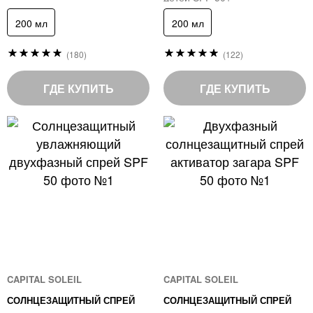
200 мл
200 мл
Рейтинг:
Рейтинг:
(122)
(180)
98
97
%
%
of
of
ГДЕ КУПИТЬ
ГДЕ КУПИТЬ
100
100
CAPITAL SOLEIL
CAPITAL SOLEIL
СОЛНЦЕЗАЩИТНЫЙ СПРЕЙ
СОЛНЦЕЗАЩИТНЫЙ СПРЕЙ