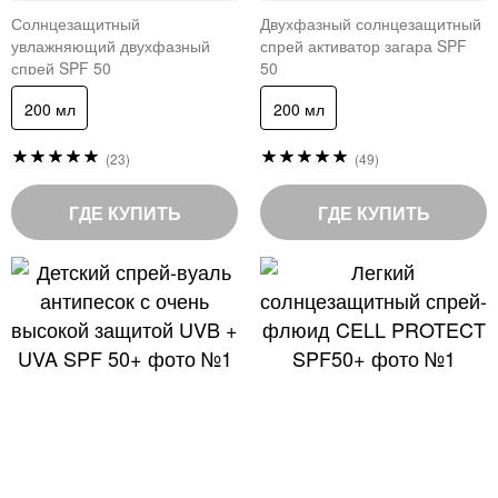
Солнцезащитный
Двухфазный солнцезащитный
увлажняющий двухфазный
спрей активатор загара SPF
спрей SPF 50
50
200 мл
200 мл
Рейтинг:
Рейтинг:
(23)
(49)
100
100
%
%
of
of
ГДЕ КУПИТЬ
ГДЕ КУПИТЬ
100
100