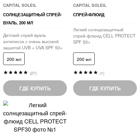
CAPITAL SOLEIL
CAPITAL SOLEIL
СОЛНЦЕЗАЩИТНЫЙ СПРЕЙ-
СПРЕЙ-ФЛЮИД
ВУАЛЬ, 200 МЛ
Легкий солнцезащитный
Детский спрей-вуаль
спрей-флюид CELL PROTECT
антипесок с очень высокой
SPF 50+
защитой UVB + UVA SPF 50+
200 мл
200 мл
Рейтинг:
Рейтинг:
(27)
(1)
97
100
%
%
of
of
ГДЕ КУПИТЬ
ГДЕ КУПИТЬ
100
100