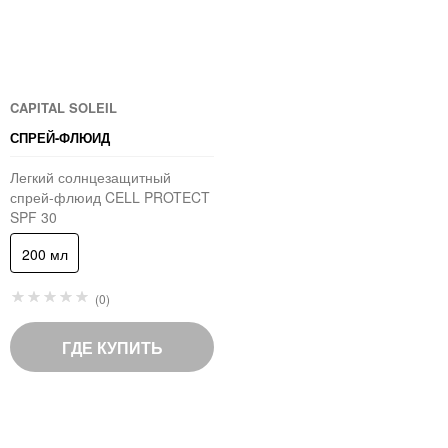
CAPITAL SOLEIL
СПРЕЙ-ФЛЮИД
Легкий солнцезащитный
спрей-флюид CELL PROTECT
SPF 30
200 мл
Рейтинг:
(0)
0
%
of
ГДЕ КУПИТЬ
100