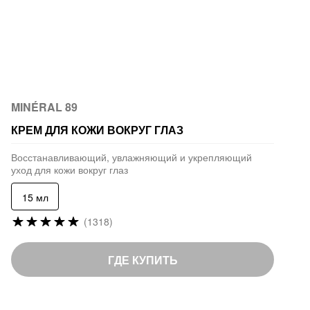
MINÉRAL 89
КРЕМ ДЛЯ КОЖИ ВОКРУГ ГЛАЗ
Восстанавливающий, увлажняющий и укрепляющий
уход для кожи вокруг глаз
15 мл
Рейтинг:
(1318)
98
%
of
ГДЕ КУПИТЬ
100