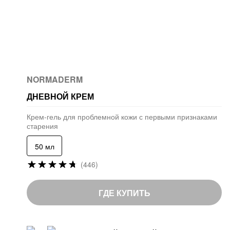
NORMADERM
ДНЕВНОЙ КРЕМ
Крем-гель для проблемной кожи с первыми признаками
старения
50 мл
Рейтинг:
(446)
94
%
of
ГДЕ КУПИТЬ
100