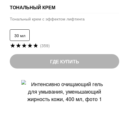
ТОНАЛЬНЫЙ КРЕМ
Тональный крем с эффектом лифтинга
30 мл
Рейтинг:
(359)
96
%
of
ГДЕ КУПИТЬ
100