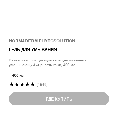
NORMADERM PHYTOSOLUTION
ГЕЛЬ ДЛЯ УМЫВАНИЯ
Интенсивно очищающий гель для умывания,
уменьшающий жирность кожи, 400 мл
400 мл
Рейтинг:
(1549)
97
%
of
ГДЕ КУПИТЬ
100