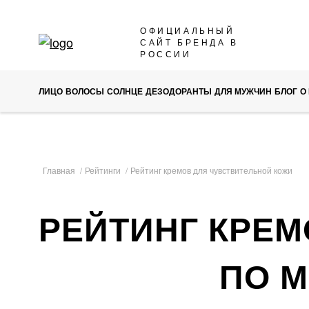
SKIP
ОФИЦИАЛЬНЫЙ
САЙТ БРЕНДА В
TO
РОССИИ
CONTENT
ЛИЦО
ВОЛОСЫ
СОЛНЦЕ
ДЕЗОДОРАНТЫ
ДЛЯ МУЖЧИН
БЛОГ
О
Главная
Рейтинги
Рейтинг кремов для чувствительной кожи
РЕЙТИНГ КРЕМ
ПО 