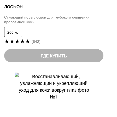
ЛОСЬОН
Сужающий поры лосьон для глубокого очищения
проблемной кожи
200 мл
Рейтинг:
(642)
96
%
of
ГДЕ КУПИТЬ
100