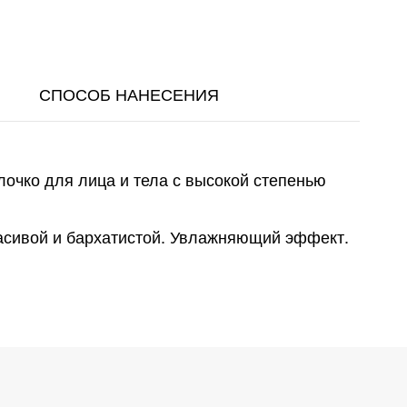
СПОСОБ НАНЕСЕНИЯ
чко для лица и тела с высокой степенью
расивой и бархатистой. Увлажняющий эффект.
THYLHEXYL TRIAZONE • BUTYL 
Задайте интересующий
RIN • PROPANEDIOL • DICAPRYLYL 
вас вопрос по продукту Vichy
СТЬЮ
CARNAUBA • C12-22 ALKYL 