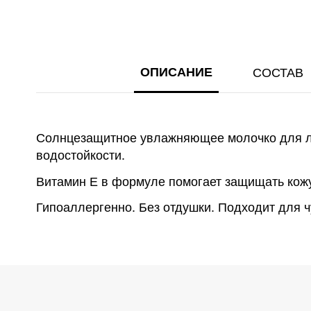
ГАЛЕРЕИ
ИЗОБРАЖЕНИЙ
ОПИСАНИЕ
СОСТАВ
Солнцезащитное увлажняющее молочко для ли
водостойкости.
Витамин Е в формуле помогает защищать кожу
Гипоаллергенно. Без отдушки. Подходит для ч
Наносите средство перед выходом на сол
Станьте первым кто оставит вопрос
AQUA/ WATER / EAU • ISOPROPYL PALMITATE
Регулярно и в достаточном количестве п
METHOXYDIBENZOYLMETHANE • BIS-ETHYLHE
Это поможет другим покупателям определитьс
С Д
ETHER • OXIDIZED STARCH ACETATE • COPER