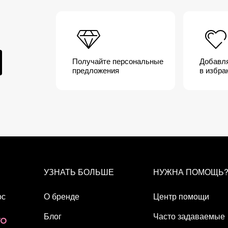
MER • ACRYLATES COPOLYMER • ACRYLATES/C10-
OXANE • HYDROXYACETOPHENONE • TOCOPHEROL •
N GUM
Получайте персональные
Добавл
предложения
в избра
УЗНАТЬ БОЛЬШЕ
НУЖНА ПОМОЩЬ
ос
О бренде
Центр помощи
Блог
Часто задаваемые