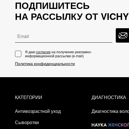
ACRYLATE/HYDROXYETHYLACRYLATE COPOLY
ПОДПИШИТЕСЬ
CAPRYLYL GLYCOL • DROMETRIZOLE TRISIL
НА РАССЫЛКУ ОТ VICHY
ETHYLENEDIAMINE DISUCCINATE • XANTHA
Email
Я даю
согласие
на получение рекламно-
информационной рассылки (
e-mail
)
Политика конфиденциальности
КАТЕГОРИИ
ДИАГНОСТИКА
Антивозрастной уход
Диагностика вол
Сыворотки