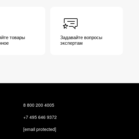
30 ALKYL ACRYLATE CROSSPOLYMER • 
 TRIETHANOLAMINE • TRISODIUM 
ЗАДАТЬ ВОПРОС
яйте товары
Задавайте вопросы
нное
экспертам
?
8 800 200 4005
+7 495 646 9372
[email protected]