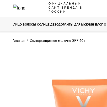
SKIP
ОФИЦИАЛЬНЫЙ
САЙТ БРЕНДА В
TO
РОССИИ
CONTENT
ЛИЦО
ВОЛОСЫ
СОЛНЦЕ
ДЕЗОДОРАНТЫ
ДЛЯ МУЖЧИН
БЛОГ
О
Главная
Солнцезащитное молочко SPF 50+
ПРОПУСТИТЬ
И
ПЕРЕЙТИ
К
ГАЛЕРЕЯМ
ИЗОБРАЖЕНИЙ