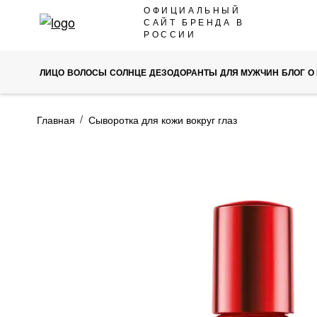
SKIP
ОФИЦИАЛЬНЫЙ
САЙТ БРЕНДА В
TO
РОССИИ
CONTENT
ЛИЦО
ВОЛОСЫ
СОЛНЦЕ
ДЕЗОДОРАНТЫ
ДЛЯ МУЖЧИН
БЛОГ
О
Главная
Сыворотка для кожи вокруг глаз
ПРОПУСТИТЬ
И
ПЕРЕЙТИ
К
ГАЛЕРЕЯМ
ИЗОБРАЖЕНИЙ