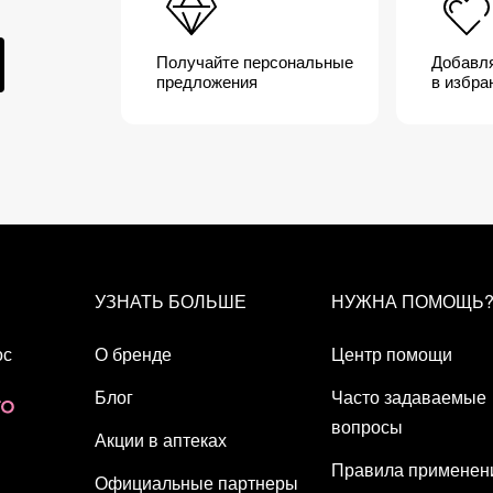
и гаммы LIFTACTIV COLLAGEN SPECIALIST 16 для ко
дерматологическим контролем. Гипоаллергенно.
Получайте персональные
Добавл
предложения
в избра
УЗНАТЬ БОЛЬШЕ
НУЖНА ПОМОЩЬ
ос
О бренде
Центр помощи
Блог
Часто задаваемые
вопросы
Акции в аптеках
Правила применен
Официальные партнеры