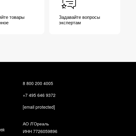
мплексного ухода.
яйте товары
Задавайте вопросы
нное
экспертам
?
8 800 200 4005
+7 495 646 9372
[email protected]
АО Л’Ореаль
ия
ИНН 7726059896