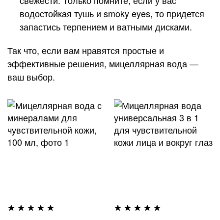
водостойкая тушь и smoky eyes, то придется
запастись терпением и ватными дисками.
Так что, если вам нравятся простые и
эффективные решения, мицеллярная вода —
ваш выбор.
ДОБАВИТЬ
Д
В
В
СПИСОК
С
ЖЕЛАНИЙ
Ж
Рейтинг:
Рейтинг:
98%
99%