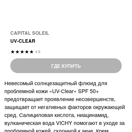
CAPITAL SOLEIL
UV-CLEAR
Р
4.9
9
%
е
7
o
й
ГДЕ КУПИТЬ
f
т
1
и
Невесомый солнцезащитный флюид для
0
н
проблемной кожи «UV-Сlear» SPF 50+
0
г
предотвращает проявление несовершенств,
:
защищает от негативных факторов окружающей
сред. Салициловая кислота, ниацинамид,
вулканическая вода VICHY помогают в уходе за
проблемной кожей, склонной к акне. Крем