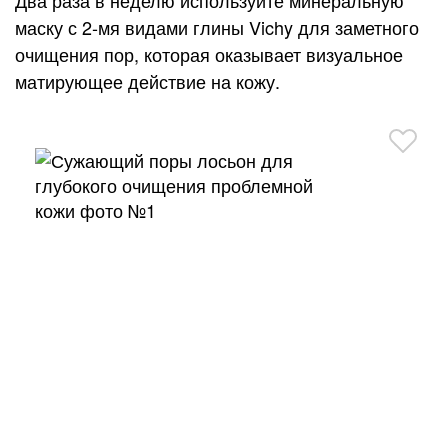
Два раза в неделю используйте минеральную
0
г
маску с 2-мя видами глины Vichy для заметного
:
очищения пор, которая оказывает визуальное
матирующее действие на кожу.