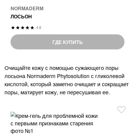
NORMADERM
ЛОСЬОН
Р
4.8
9
%
е
6
o
й
ГДЕ КУПИТЬ
f
т
1
и
0
н
Очищайте кожу с помощью сужающего поры
0
г
лосьона Normaderm Phytosolution с гликолевой
:
кислотой, который заметно очищает и сокращает
поры, матирует кожу, не пересушивая ее.