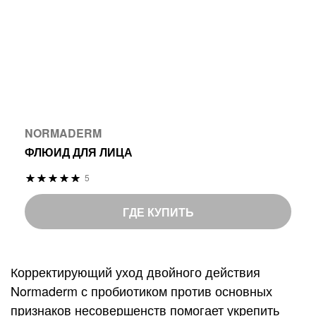
NORMADERM
ФЛЮИД ДЛЯ ЛИЦА
Р
5
9
%
е
9
o
й
ГДЕ КУПИТЬ
f
т
1
и
0
н
Корректирующий уход двойного действия
0
г
Normaderm с пробиотиком против основных
:
признаков несовершенств помогает укрепить