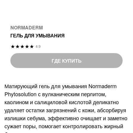
NORMADERM
ГЕЛЬ ДЛЯ УМЫВАНИЯ
Р
4.9
9
%
е
7
o
й
ГДЕ КУПИТЬ
f
т
1
и
0
н
Матирующий гель для умывания Normaderm
0
г
Phytosolution с вулканическим перлитом,
:
каолином и салициловой кислотой деликатно
удаляет остатки загрязнений с кожи, абсорбируя
излишки себума, эффективно очищает и заметно
сужает поры, помогает контролировать жирный