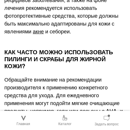
лечения рекомендуется использовать
фотопротективные средства, которые должны
быть максимально адаптированы для кожи с
явлениями
акне
и себореи.
КАК ЧАСТО МОЖНО ИСПОЛЬЗОВАТЬ
ПИЛИНГИ И СКРАБЫ ДЛЯ ЖИРНОЙ
КОЖИ?
Обращайте внимание на рекомендации
производителя к применению конкретного
средства для ухода. Для ежедневного
применения могут подойти мягкие очищающие
продукты, например, гели или лосьоны с AHA- и
BHA-кислотами в составе, оказывающие
Главная
Каталог
Задать вопрос
бережное отшелушивающее действие.