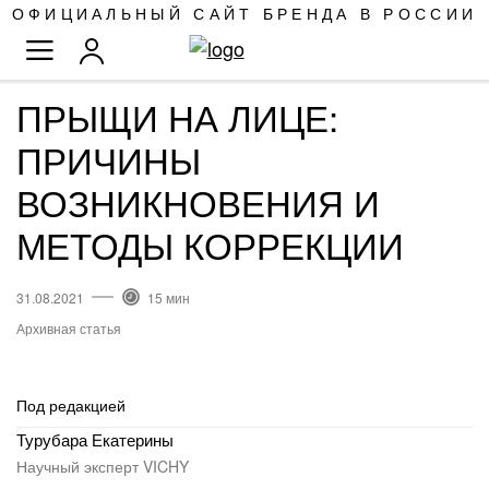
SKIP
ОФИЦИАЛЬНЫЙ САЙТ БРЕНДА В РОССИИ
TO
TOGGLE NAV
CONTENT
ПРЫЩИ НА ЛИЦЕ:
ПРИЧИНЫ
ВОЗНИКНОВЕНИЯ И
МЕТОДЫ КОРРЕКЦИИ
31.08.2021
15 мин
Архивная статья
Под редакцией
Турубара Екатерины
Научный эксперт VICHY