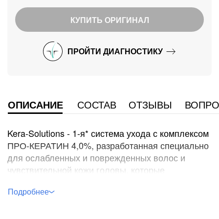
КУПИТЬ ОРИГИНАЛ
ПРОЙТИ
ДИАГНОСТИКУ
ОПИСАНИЕ
СОСТАВ
ОТЗЫВЫ
ВОПРО
Kera-Solutions - 1-я* система ухода с комплексом
ПРО-КЕРАТИН 4,0%, разработанная специально
для ослабленных и поврежденных волос и
чувствительной кожи головы, которые
подвержены частым агрессивным воздействиям
- окрашиваниям, термоукладкам, стайлингу.
Мощная комбинация высокоэффективных
ингредиентов в легкой, не утяжеляющей волосы