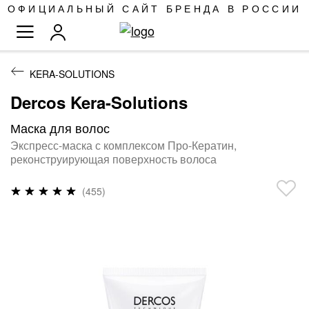
SKIP
ОФИЦИАЛЬНЫЙ САЙТ БРЕНДА В РОССИИ
TO
TOGGLE NAV
CONTENT
KERA-SOLUTIONS
Dercos Kera-Solutions
Маска для волос
Экспресс-маска с комплексом Про-Кератин,
реконструирующая поверхность волоса
Рейтинг:
(455)
99
%
of
100
ПРОПУСТИТЬ
И
ПЕРЕЙТИ
К
ГАЛЕРЕЯМ
ИЗОБРАЖЕНИЙ