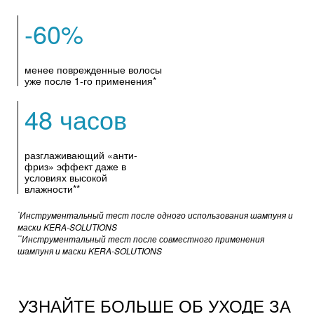
формуле:
-60%
+ усиленный
[ПРО-КЕРАТИН 4,0%]
[ТЕХНОЛОГИЕЙ МГНОВЕННОГО МИКРО-
заполняет микро-
ВОССТАНОВЛЕНИЯ]
менее поврежденные волосы
уже после 1-го применения*
повреждения кутикулы волоса, интенсивно
восстанавливая его по всей длине +
[ВИТАМИН
48 часов
защищает волосы от повреждений и придает
В5]
волосам естественный блеск. Разработано
разглаживающий «анти-
специально для чувствительной кожи головы.
фриз» эффект даже в
Протестировано под контролем дерматологов.
условиях высокой
влажности**
Одобрено женщинами с сильно поврежденными
волосами.
Инструментальный тест после одного использования шампуня и
*
маски KERA-SOLUTIONS
Восстанавливает микро-повреждения
Инструментальный тест после совместного применения
**
кутикулы волоса
шампуня и маски KERA-SOLUTIONS
Защищает волосы от повреждений
Увлажняет, придает эластичность
УЗНАЙТЕ БОЛЬШЕ ОБ УХОДЕ ЗА