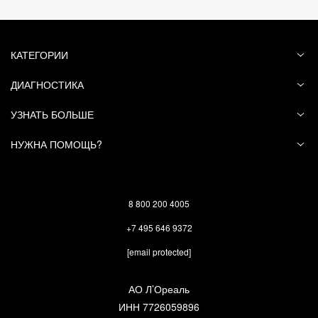
C233855/1.
Vichy
Анастасия, здравствуйте!
КАТЕГОРИИ
Маску необходимо использовать после
каждого мытья головы.Нанесите маску на
ДИАГНОСТИКА
влажные волосы и распределите по всей
УЗНАТЬ БОЛЬШЕ
длине, уделяя особое внимание кончикам.
Оставьте на 2 минуты, затем смойте водой.
НУЖНА ПОМОЩЬ?
В случае попадания в глаза немедленно
промойте их большим количеством воды.
Хорошего дня!
8 800 200 4005
+7 495 646 9372
[email protected]
Была ли полезна
да (
5
)
нет (
1
)
АО Л’Ореаль
информация?
ИНН 7726059896