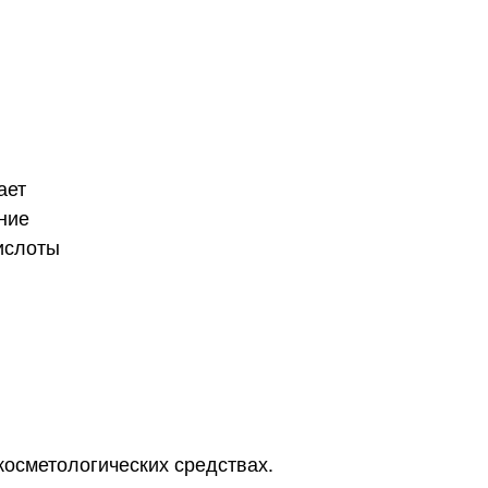
ает
ние
ислоты
косметологических средствах.