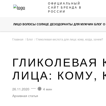
SKIP
ОФИЦИАЛЬНЫЙ
САЙТ БРЕНДА В
TO
РОССИИ
CONTENT
ЛИЦО
ВОЛОСЫ
СОЛНЦЕ
ДЕЗОДОРАНТЫ
ДЛЯ МУЖЧИН
БЛОГ
О
Главная
Блог
Гликолевая кислота для лица: кому, когда, зачем?
ГЛИКОЛЕВАЯ 
ЛИЦА: КОМУ, 
26.11.2020
4 мин
Архивная статья