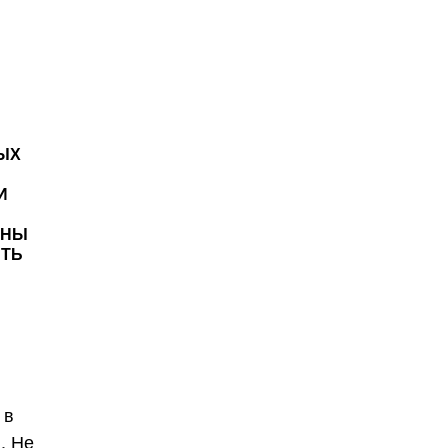
ЫХ
И
БНЫ
ЯТЬ
 в
. Не