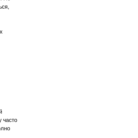
ься,
х
й
у часто
олно