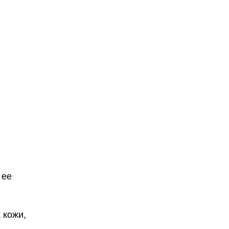
 ее
 кожи,