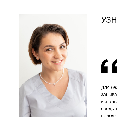
УЗ
Для бе
забыва
исполь
средст
неделю