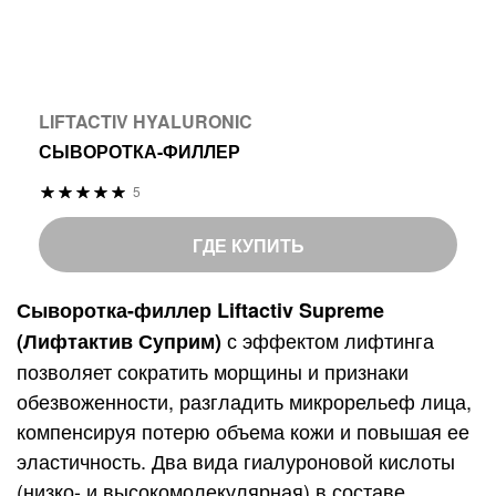
LIFTACTIV HYALURONIC
СЫВОРОТКА-ФИЛЛЕР
Р
5
9
%
е
9
o
й
ГДЕ КУПИТЬ
f
т
1
и
Сыворотка-филлер Liftactiv Supreme
0
н
с эффектом лифтинга
(Лифтактив Суприм)
0
г
позволяет сократить морщины и признаки
:
обезвоженности, разгладить микрорельеф лица,
компенсируя потерю объема кожи и повышая ее
эластичность. Два вида гиалуроновой кислоты
(низко- и высокомолекулярная) в составе