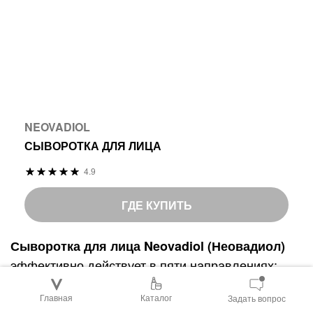
NEOVADIOL
СЫВОРОТКА ДЛЯ ЛИЦА
Р
4.9
9
%
е
8
o
й
ГДЕ КУПИТЬ
f
т
1
и
Сыворотка для лица Neovadiol (Неовадиол)
0
н
эффективно действует в пяти направлениях:
0
г
заметно повышает упругость и выравнивает тон
:
Главная
Каталог
Задать вопрос
кожи, питает ее, разглаживает морщины,