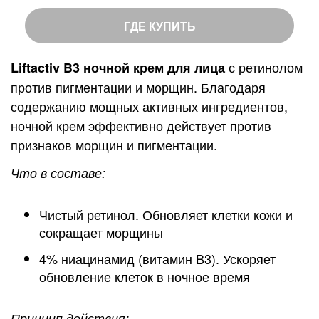
е
й
ГДЕ КУПИТЬ
т
и
с ретинолом
Liftactiv B3 ночной крем для лица
н
против пигментации и морщин. Благодаря
г
содержанию мощных активных ингредиентов,
:
ночной крем эффективно действует против
признаков морщин и пигментации.
Что в составе:
Чистый ретинол. Обновляет клетки кожи и
сокращает морщины
4% ниацинамид (витамин B3). Ускоряет
обновление клеток в ночное время
Принцип действия: