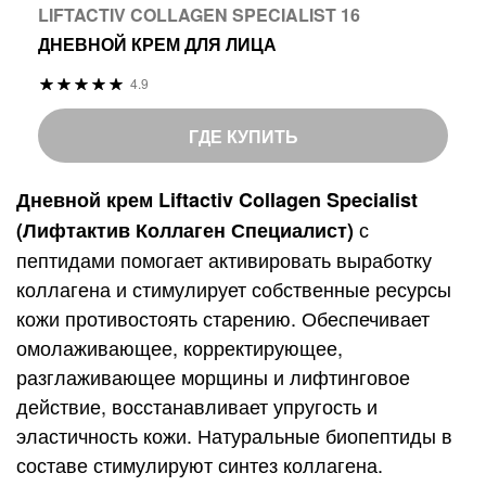
LIFTACTIV COLLAGEN SPECIALIST 16
ДНЕВНОЙ КРЕМ ДЛЯ ЛИЦА
Р
4.9
9
%
е
7
o
й
ГДЕ КУПИТЬ
f
т
1
и
Дневной крем Liftactiv Collagen Specialist
0
н
с
(Лифтактив Коллаген Специалист)
0
г
пептидами помогает активировать выработку
:
коллагена и стимулирует собственные ресурсы
кожи противостоять старению. Обеспечивает
омолаживающее, корректирующее,
разглаживающее морщины и лифтинговое
действие, восстанавливает упругость и
эластичность кожи. Натуральные биопептиды в
составе стимулируют синтез коллагена.