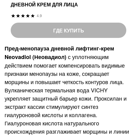
ДНЕВНОЙ КРЕМ ДЛЯ ЛИЦА
Р
4.9
9
%
е
8
o
й
ГДЕ КУПИТЬ
f
т
1
и
Пред-менопауза дневной лифтинг-крем
0
н
с уплотняющим
Neovadiol (Неовадиол)
0
г
действием помогает компенсировать видимые
:
признаки менопаузы на коже, сокращает
морщины и повышает четкость контуров лица.
Вулканическая термальная вода VICHY
укрепляет защитный барьер кожи. Проксилан и
экстракт кассии стимулируют синтез
гиалуроновой кислоты и коллагена.
Гиалуроновая кислота натурального
происхождения разглаживает морщины и линии