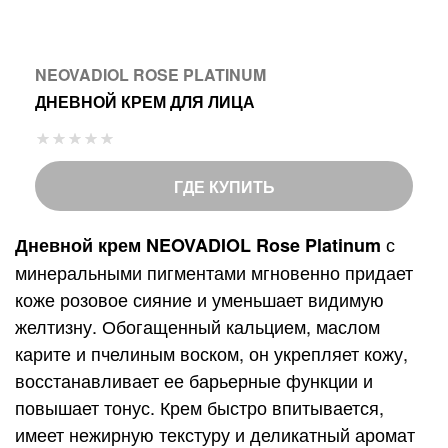
NEOVADIOL ROSE PLATINUM
ДНЕВНОЙ КРЕМ ДЛЯ ЛИЦА
Р
е
й
ГДЕ КУПИТЬ
т
и
с
Дневной крем NEOVADIOL Rose Platinum
н
минеральными пигментами мгновенно придает
г
коже розовое сияние и уменьшает видимую
:
желтизну. Обогащенный кальцием, маслом
карите и пчелиным воском, он укрепляет кожу,
восстанавливает ее барьерные функции и
повышает тонус. Крем быстро впитывается,
имеет нежирную текстуру и деликатный аромат