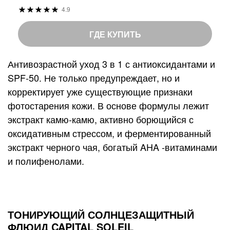
Р
4.9
9
%
е
8
o
й
ГДЕ КУПИТЬ
f
т
1
и
Антивозрастной уход 3 в 1 с антиоксидантами и
0
н
SPF-50. Не только предупреждает, но и
0
г
корректирует уже существующие признаки
:
фотостарения кожи. В основе формулы лежит
экстракт камю-камю, активно борющийся с
оксидативным стрессом, и ферментированный
экстракт черного чая, богатый AHA -витаминами
и полифенолами.
ТОНИРУЮЩИЙ СОЛНЦЕЗАЩИТНЫЙ
ФЛЮИД CAPITAL SOLEIL