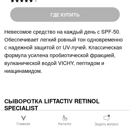
5
9
%
е
9
o
й
ГДЕ КУПИТЬ
f
т
1
и
Невесомое средство на каждый день с SPF-50.
0
н
Обеспечивает легкий ровный тон одновременно
0
г
с надежной защитой от UV-лучей. Классическая
:
формула усилена пробиотической фракцией,
вулканической водой VICHY, пептидом и
ниацинамидом.
СЫВОРОТКА LIFTACTIV RETINOL
SPECIALIST
Главная
Каталог
Задать вопрос