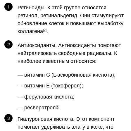
Ретиноиды
. К этой группе относятся
ретинол, ретинальдегид. Они стимулируют
обновление клеток и повышают выработку
коллагена
.
[7]
Антиоксиданты
. Антиоксиданты помогают
нейтрализовать свободные радикалы. К
наиболее известным относятся:
— витамин C (L-аскорбиновая кислота);
— витамин E (токоферол);
— феруловая кислота;
— ресвератрол
.
[8]
Гиалуроновая кислота
. Этот компонент
помогает удерживать влагу в коже, что