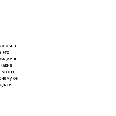
ается в
е это
 видимое
 Такие
рматоз,
очему он
хода и