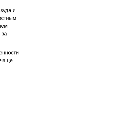
зуда и
ностным
ием
 за
бенности
 чаще