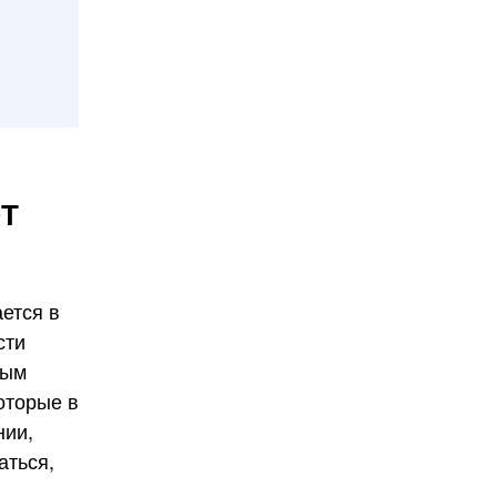
ОТ
ется в
сти
ным
оторые в
нии,
аться,