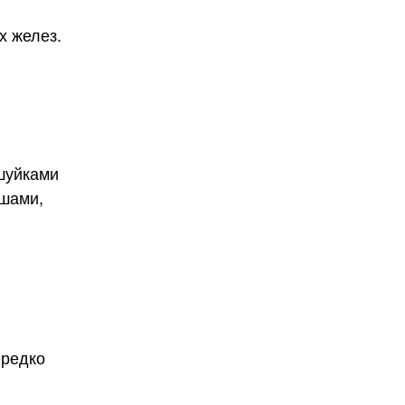
х желез.
шуйками
ушами,
ередко