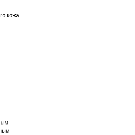
его кожа
ным
жным