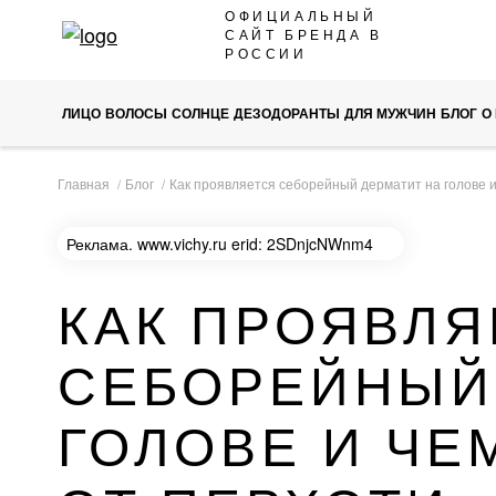
SKIP
ОФИЦИАЛЬНЫЙ
САЙТ БРЕНДА В
TO
РОССИИ
CONTENT
ЛИЦО
ВОЛОСЫ
СОЛНЦЕ
ДЕЗОДОРАНТЫ
ДЛЯ МУЖЧИН
БЛОГ
О
Главная
Блог
Как проявляется себорейный дерматит на голове и
Реклама.
www.vichy.ru
erid: 2SDnjcNWnm4
КАК ПРОЯВЛЯ
СЕБОРЕЙНЫЙ
ГОЛОВЕ И ЧЕ