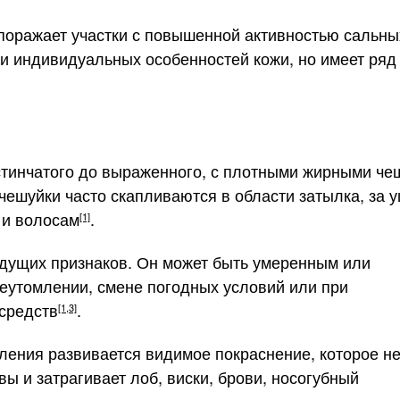
поражает участки с повышенной активностью сальны
 и индивидуальных особенностей кожи, но имеет ряд
стинчатого до выраженного, с плотными жирными че
 чешуйки часто скапливаются в области затылка, за 
 и волосам
.
[1]
едущих признаков. Он может быть умеренным или
реутомлении, смене погодных условий или при
средств
.
[1,3]
ления развивается видимое покраснение, которое н
ы и затрагивает лоб, виски, брови, носогубный